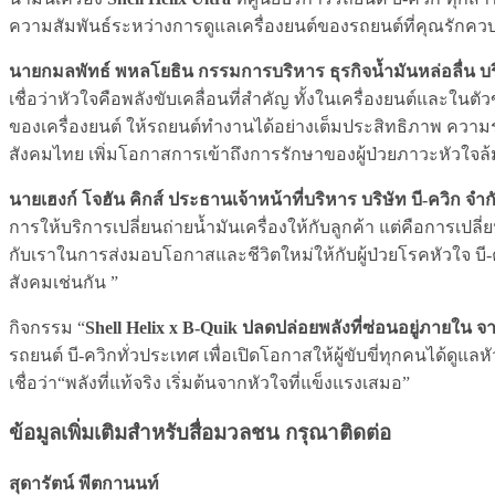
ความสัมพันธ์ระหว่างการดูแลเครื่องยนต์ของรถยนต์ที่คุณรักควบค
นายกมลพัทธ์ พหลโยธิน กรรมการบริหาร ธุรกิจน้ำมันหล่อลื่น บ
เชื่อว่าหัวใจคือพลังขับเคลื่อนที่สำคัญ ทั้งในเครื่องยนต์และในตั
ของเครื่องยนต์ ให้รถยนต์ทำงานได้อย่างเต็มประสิทธิภาพ ความร
สังคมไทย เพิ่มโอกาสการเข้าถึงการรักษาของผู้ป่วยภาวะหัวใจล้ม
นายเฮงก์ โจฮัน คิกส์ ประธานเจ้าหน้าที่บริหาร บริษัท บี-ควิก จำ
การให้บริการเปลี่ยนถ่ายน้ำมันเครื่องให้กับลูกค้า แต่คือการเปลี
กับเราในการส่งมอบโอกาสและชีวิตใหม่ให้กับผู้ป่วยโรคหัวใจ บี-ควิ
สังคมเช่นกัน ”
กิจกรรม “
Shell Helix x B-Quik ปลดปล่อยพลังที่ซ่อนอยู่ภายใน จ
รถยนต์ บี-ควิกทั่วประเทศ เพื่อเปิดโอกาสให้ผู้ขับขี่ทุกคนได้ดู
เชื่อว่า“พลังที่แท้จริง เริ่มต้นจากหัวใจที่แข็งแรงเสมอ”
ข้อมูลเพิ่มเติมสำหรับสื่อมวลชน กรุณาติดต่อ
สุดารัตน์ พีตกานนท์