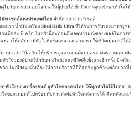
ู่ไปกับการส่งมอบโอกาสให้ผู้ป่วยได้เข้าถึงการดูแลรักษาหัวใจให
ริษัท เชลล์แห่งประเทศไทย จำกัด
กล่าวว่า “เชลล์
วของเรา น้ำมันเครื่อง
Shell Helix Ultra
ที่ได้รับการรับรองมาตรฐา
่วมมือกับ บี-ควิก ในครั้งนี้สะท้อนถึงเจตนารมณ์ของเชลล์ในการ
เหลวให้กลับมามีหัวใจที่แข็งแรง และสามารถใช้ชีวิตเป็นปกติได้อี
กัด
กล่าวว่า “บี-ควิก ให้บริการดูแลรถยนต์แบบครบวงจรตามแนวคิด เต็
่ยนหัวใจของผู้ป่วยให้กลับมามีพลังและชีวิตที่แข็งแรงอีกครั้ง บี-
ก ไม่เพียงมุ่งมั่นที่จะให้การบริการที่ดีที่สุดกับลูกค้า แต่ก็อยา
าก“หัวใจของเครื่องยนต์ สู่หัวใจของคนไทย ให้ทุกหัวใจได้ไปต่อ
” จ
แลหัวใจของรถยนต์ไปพร้อมกับการส่งต่อหัวใจแห่งการให้ คืนพลังและช