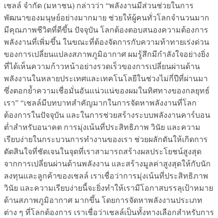
เชลล์ จำกัด (มหาชน) กล่าวว่า “พลังงานมีส่วนช่วยในการ
พัฒนาของมนุษย์อย่างมากมาย ช่วยให้ผู้คนทั่วโลกจำนวนมาก
มีคุณภาพชีวิตที่ดีขึ้น ปัจจุบัน โลกต้องตอบสนองความต้องการ
พลังงานที่เพิ่มขึ้น ในขณะที่ต้องจัดการกับความท้าทายเร่งด่วน
ของการเปลี่ยนแปลงสภาพภูมิอากาศ ผมรู้สึกมีกำลังใจอย่างยิ่ง
ที่ได้เห็นความก้าวหน้าอย่างรวดเร็วของการเปลี่ยนผ่านด้าน
พลังงานในหลายประเทศและเทคโนโลยีในช่วงไม่กี่ปีที่ผ่านมา
ซึ่งตอกย้ำความเชื่อมั่นอันแน่วแน่ของผมในทิศทางของกลยุทธ์
เรา” “เชลล์มีบทบาทสำคัญมากในการจัดหาพลังงานที่โลก
ต้องการในปัจจุบัน และในการช่วยสร้างระบบพลังงานคาร์บอน
ต่ำสำหรับอนาคต การมุ่งเน้นที่ประสิทธิภาพ วินัย และความ
เรียบง่ายในกระบวนการทำงานของเรา ช่วยผลักดันให้เกิดการ
ตัดสินใจที่ชัดเจนในจุดที่เราสามารถสร้างผลประโยชน์สูงสุด
จากการเปลี่ยนผ่านด้านพลังงาน และสร้างมูลค่าสูงสุดให้กับนัก
ลงทุนและลูกค้าของเชลล์ เราเชื่อว่าการมุ่งเน้นที่ประสิทธิภาพ
วินัย และความเรียบง่ายนี้จะยิ่งทำให้เรามีโอกาสบรรลุเป้าหมาย
ด้านสภาพภูมิอากาศ มากขึ้น โดยการจัดหาพลังงานประเภท
ต่าง ๆ ที่โลกต้องการ เราเชื่อว่าเชลล์เป็นทั้งทางเลือกสำหรับการ