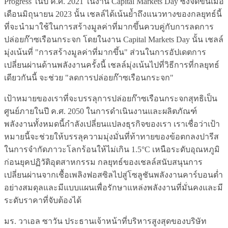
Progress ในปี ค.ศ. 2021 ในงาน Capital Markets Day ซึ่งจัดขึ้นเมื่อ
เดือนมิถุนายน 2023 นั้น เชลล์ได้เน้นย้ำถึงแนวทางของกลยุทธ์นี้
ที่จะนำมาใช้ในการสร้างมูลค่าที่มากขึ้นควบคู่กับการลดการ
ปล่อยก๊าซเรือนกระจก โดยในงาน Capital Markets Day นั้น เชลล์
มุ่งเน้นที่ "การสร้างมูลค่าที่มากขึ้น" ส่วนในการอัปเดตการ
เปลี่ยนผ่านด้านพลังงานครั้งนี้ เชลล์มุ่งเน้นไปที่วิธีการที่กลยุทธ์
เดียวกันนี้ จะช่วย "ลดการปล่อยก๊าซเรือนกระจก"
เป้าหมายของเราที่จะบรรลุการปล่อยก๊าซเรือนกระจกสุทธิเป็น
ศูนย์ภายในปี ค.ศ. 2050 ในการดําเนินงานและผลิตภัณฑ์
พลังงานทั้งหมดนี้กำลังเปลี่ยนแปลงธุรกิจของเรา เราเชื่อว่าเป้า
หมายนี้จะช่วยให้บรรลุความมุ่งมั่นที่ท้าทายของข้อตกลงปารีส
ในการจํากัดภาวะโลกร้อนให้ไม่เกิน 1.5°C เหนือระดับอุณหภูมิ
ก่อนยุคปฏิวัติอุตสาหกรรม กลยุทธ์ของเชลล์สนับสนุนการ
เปลี่ยนผ่านจากเชื้อเพลิงฟอสซิลไปสู่โซลูชันพลังงานคาร์บอนต่ำ
อย่างสมดุลและมีแบบแผนเพื่อรักษาแหล่งพลังงานที่มั่นคงและมี
ระดับราคาที่จับต้องได้
มร. วาเอล ซาวัน ประธานเจ้าหน้าที่บริหารสูงสุดของบริษัท