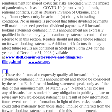
reimbursement for shared costs; (m) risks associated with the impact
of pandemics, such as the COVID-19 (coronavirus) outbreak,
regional conflicts, such as Russia’s invasion of Ukraine, and a
significant cybersecurity breach; and (n) changes in trading
conditions. No assurance is provided that future dividend payments
will match or exceed previous dividend payments. All forward-
looking statements contained in this announcement are expressly
qualified in their entirety by the cautionary statements contained or
referred to in this section. Readers should not place undue reliance
on forward-looking statements. Additional risk factors that may
affect future results are contained in Shell plc’s Form 20-F for the
year ended December 31, 2023 (available
at
www.shell.com/investors/news-and-filings/sec-
filings.html
and
www.sec.gov
). These risk factors also expressly qualify all forward-looking
statements contained in this announcement and should be considered
by the reader. Each forward-looking statement speaks only as of the
date of this announcement, 14 March 2024. Neither Shell plc nor
any of its subsidiaries undertake any obligation to publicly update or
revise any forward-looking statement as a result of new information,
future events or other information. In light of these risks, results
could differ materially from those stated, implied or inferred from the
forward-looking statements contained in this announcement.