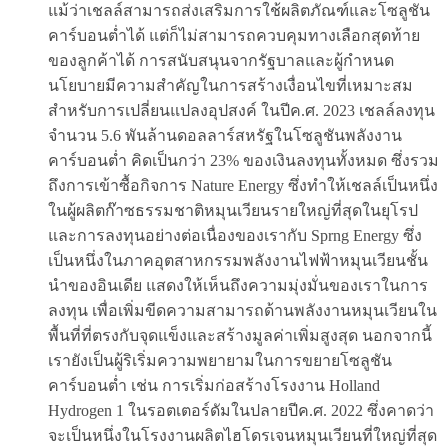
แม้ว่าเชลล์สามารถส่งเสริมการใช้ผลิตภัณฑ์และโซลูชัน
คาร์บอนต่ำได้ แต่ก็ไม่สามารถควบคุมทางเลือกสุดท้าย
ของลูกค้าได้ การสนับสนุนจากรัฐบาลและผู้กำหนด
นโยบายมีความสำคัญในการสร้างเงื่อนไขที่เหมาะสม
สำหรับการเปลี่ยนแปลงอุปสงค์ ในปีค.ศ. 2023 เชลล์ลงทุน
จำนวน 5.6 พันล้านดอลลาร์สหรัฐในโซลูชันพลังงาน
คาร์บอนต่ำ คิดเป็นกว่า 23% ของเงินลงทุนทั้งหมด ซึ่งรวม
ถึงการเข้าซื้อกิจการ Nature Energy ซึ่งทำให้เชลล์เป็นหนึ่ง
ในผู้ผลิตก๊าซธรรมชาติหมุนเวียนรายใหญ่ที่สุดในยุโรป
และการลงทุนอย่างต่อเนื่องของเรากับ Sprng Energy ซึ่ง
เป็นหนึ่งในภาคอุตสาหกรรมพลังงานไฟฟ้าหมุนเวียนชั้น
นำของอินเดีย แสดงให้เห็นถึงความมุ่งมั่นของเราในการ
ลงทุน เพื่อเพิ่มขีดความสามารถด้านพลังงานหมุนเวียนใน
พื้นที่ที่ตรงกับจุดแข็งและสร้างมูลค่าเพิ่มสูงสุด นอกจากนี้
เรายังเป็นผู้ริเริ่มความพยายามในการขยายโซลูชัน
คาร์บอนต่ำ เช่น การเริ่มก่อสร้างโรงงาน Holland
Hydrogen 1 ในรอตเตอร์ดัมในปลายปีค.ศ. 2022 ซึ่งคาดว่า
จะเป็นหนึ่งในโรงงานผลิตไฮโดรเจนหมุนเวียนที่ใหญ่ที่สุด