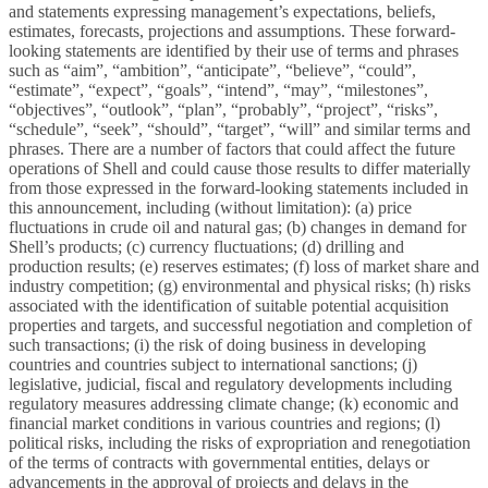
and statements expressing management’s expectations, beliefs,
estimates, forecasts, projections and assumptions. These forward-
looking statements are identified by their use of terms and phrases
such as “aim”, “ambition”, “anticipate”, “believe”, “could”,
“estimate”, “expect”, “goals”, “intend”, “may”, “milestones”,
“objectives”, “outlook”, “plan”, “probably”, “project”, “risks”,
“schedule”, “seek”, “should”, “target”, “will” and similar terms and
phrases. There are a number of factors that could affect the future
operations of Shell and could cause those results to differ materially
from those expressed in the forward-looking statements included in
this announcement, including (without limitation): (a) price
fluctuations in crude oil and natural gas; (b) changes in demand for
Shell’s products; (c) currency fluctuations; (d) drilling and
production results; (e) reserves estimates; (f) loss of market share and
industry competition; (g) environmental and physical risks; (h) risks
associated with the identification of suitable potential acquisition
properties and targets, and successful negotiation and completion of
such transactions; (i) the risk of doing business in developing
countries and countries subject to international sanctions; (j)
legislative, judicial, fiscal and regulatory developments including
regulatory measures addressing climate change; (k) economic and
financial market conditions in various countries and regions; (l)
political risks, including the risks of expropriation and renegotiation
of the terms of contracts with governmental entities, delays or
advancements in the approval of projects and delays in the