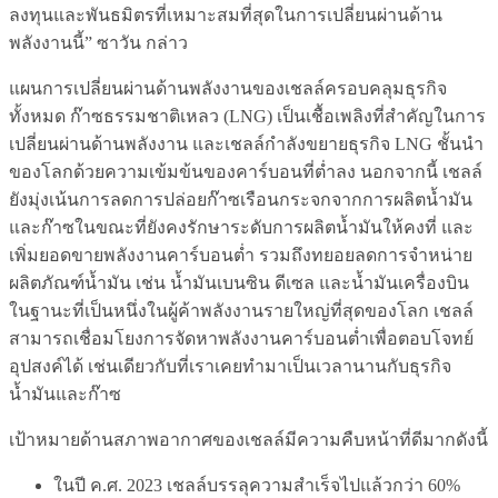
ลงทุนและพันธมิตรที่เหมาะสมที่สุดในการเปลี่ยนผ่านด้าน
พลังงานนี้” ซาวัน กล่าว
แผนการเปลี่ยนผ่านด้านพลังงานของเชลล์ครอบคลุมธุรกิจ
ทั้งหมด ก๊าซธรรมชาติเหลว (LNG) เป็นเชื้อเพลิงที่สำคัญในการ
เปลี่ยนผ่านด้านพลังงาน และเชลล์กำลังขยายธุรกิจ LNG ชั้นนำ
ของโลกด้วยความเข้มข้นของคาร์บอนที่ต่ำลง นอกจากนี้ เชลล์
ยังมุ่งเน้นการลดการปล่อยก๊าซเรือนกระจกจากการผลิตน้ำมัน
และก๊าซในขณะที่ยังคงรักษาระดับการผลิตน้ำมันให้คงที่ และ
เพิ่มยอดขายพลังงานคาร์บอนต่ำ รวมถึงทยอยลดการจำหน่าย
ผลิตภัณฑ์น้ำมัน เช่น น้ำมันเบนซิน ดีเซล และน้ำมันเครื่องบิน
ในฐานะที่เป็นหนึ่งในผู้ค้าพลังงานรายใหญ่ที่สุดของโลก เชลล์
สามารถเชื่อมโยงการจัดหาพลังงานคาร์บอนต่ำเพื่อตอบโจทย์
อุปสงค์ได้ เช่นเดียวกับที่เราเคยทำมาเป็นเวลานานกับธุรกิจ
น้ำมันและก๊าซ
เป้าหมายด้านสภาพอากาศของเชลล์มีความคืบหน้าที่ดีมากดังนี้
ในปี ค.ศ. 2023 เชลล์บรรลุความสำเร็จไปแล้วกว่า 60%