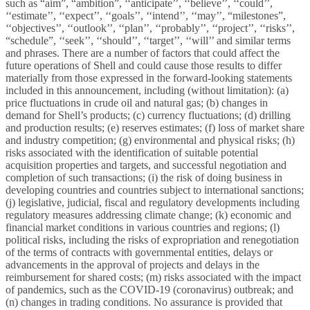
such as “aim”, “ambition”, ‘‘anticipate’’, ‘‘believe’’, ‘‘could’’,
‘‘estimate’’, ‘‘expect’’, ‘‘goals’’, ‘‘intend’’, ‘‘may’’, “milestones”,
‘‘objectives’’, ‘‘outlook’’, ‘‘plan’’, ‘‘probably’’, ‘‘project’’, ‘‘risks’’,
“schedule”, ‘‘seek’’, ‘‘should’’, ‘‘target’’, ‘‘will’’ and similar terms
and phrases. There are a number of factors that could affect the
future operations of Shell and could cause those results to differ
materially from those expressed in the forward-looking statements
included in this announcement, including (without limitation): (a)
price fluctuations in crude oil and natural gas; (b) changes in
demand for Shell’s products; (c) currency fluctuations; (d) drilling
and production results; (e) reserves estimates; (f) loss of market share
and industry competition; (g) environmental and physical risks; (h)
risks associated with the identification of suitable potential
acquisition properties and targets, and successful negotiation and
completion of such transactions; (i) the risk of doing business in
developing countries and countries subject to international sanctions;
(j) legislative, judicial, fiscal and regulatory developments including
regulatory measures addressing climate change; (k) economic and
financial market conditions in various countries and regions; (l)
political risks, including the risks of expropriation and renegotiation
of the terms of contracts with governmental entities, delays or
advancements in the approval of projects and delays in the
reimbursement for shared costs; (m) risks associated with the impact
of pandemics, such as the COVID-19 (coronavirus) outbreak; and
(n) changes in trading conditions. No assurance is provided that