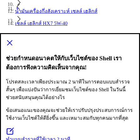
น้ำมันเครื่องกึ่งสังเคราะห์ เชลล์ เฮลิกส์
เชลล์ เฮลิกส์ HX7 5W-40
ต้องการให้เราช่วย?
สอบถามข้อมูลทั่วไป
ช่วยกำหนดอนาคตให้กับเว็บไซต์ของ Shell เรา
ติดต่อเรา
ต้องการฟังความคิดเห็นจากคุณ!
ศูนย์ช่วยเหลือทั่วโลกของเชลล์
English version
โปรดสละเวลาเพียงประมาณ 2 นาทีในการตอบแบบสำรวจ
สั้นๆ เพื่อแบ่งปันว่าการเยี่ยมชมเว็บไซต์ของ Shell ในวันนี้
รายละเอียดเพิ่มเติมเกี่ยวกับเชลล์
ช่วยสนับสนุนคุณได้อย่างไร
ลูกค้ากลุ่มธุรกิจ
ข้อเสนอแนะของคุณจะช่วยให้เราปรับปรุงประสบการณ์การ
เกี่ยวกับเรา
ใช้งานเว็บไซต์ให้ดียิ่งขึ้น และเหมาะสมกับทุกคนมากที่สุด
ข่าวประชาสัมพันธ์
ทำแบบสำรวจที่ใช้เวลา 2 นาที