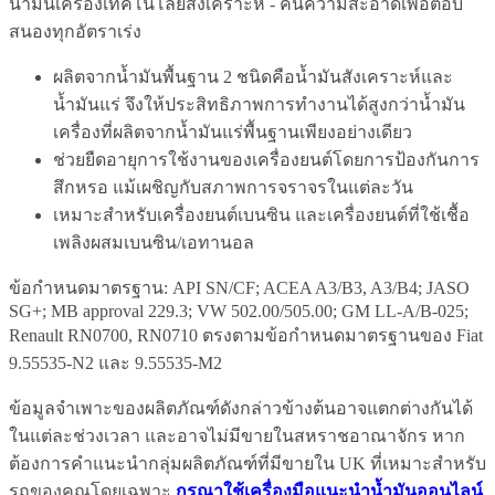
น้ำมันเครื่องเทคโนโลยีสังเคราะห์ - คืนความสะอาดเพื่อตอบ
สนองทุกอัตราเร่ง
ผลิตจากน้ำมันพื้นฐาน 2 ชนิดคือน้ำมันสังเคราะห์และ
น้ำมันแร่ จึงให้ประสิทธิภาพการทำงานได้สูงกว่าน้ำมัน
เครื่องที่ผลิตจากน้ำมันแร่พื้นฐานเพียงอย่างเดียว
ช่วยยืดอายุการใช้งานของเครื่องยนต์โดยการป้องกันการ
สึกหรอ แม้เผชิญกับสภาพการจราจรในแต่ละวัน
เหมาะสำหรับเครื่องยนต์เบนซิน และเครื่องยนต์ที่ใช้เชื้อ
เพลิงผสมเบนซิน/เอทานอล
ข้อกำหนดมาตรฐาน: API SN/CF; ACEA A3/B3, A3/B4; JASO
SG+; MB approval 229.3; VW 502.00/505.00; GM LL-A/B-025;
Renault RN0700, RN0710 ตรงตามข้อกำหนดมาตรฐานของ Fiat
9.55535-N2 และ 9.55535-M2
ข้อมูลจำเพาะของผลิตภัณฑ์ดังกล่าวข้างต้นอาจแตกต่างกันได้
ในแต่ละช่วงเวลา และอาจไม่มีขายในสหราชอาณาจักร หาก
ต้องการคำแนะนำกลุ่มผลิตภัณฑ์ที่มีขายใน UK ที่เหมาะสำหรับ
รถของคุณโดยเฉพาะ
กรุณาใช้เครื่องมือแนะนำน้ำมันออนไลน์