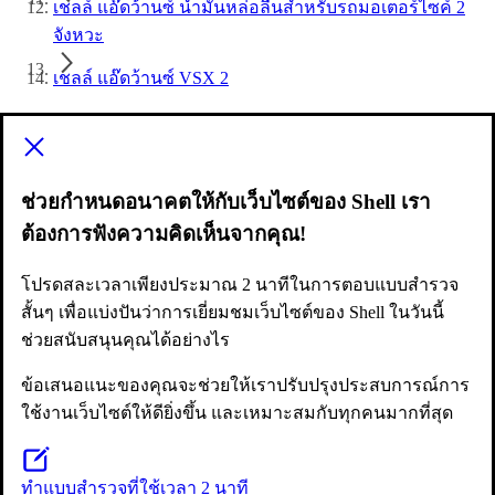
เชลล์ แอ๊ดว้านซ์ น้ำมันหล่อลื่นสำหรับรถมอเตอร์ไซค์ 2
จังหวะ
เชลล์ แอ๊ดว้านซ์ VSX 2
ต้องการให้เราช่วย?
สอบถามข้อมูลทั่วไป
ช่วยกำหนดอนาคตให้กับเว็บไซต์ของ Shell เรา
ติดต่อเรา
ต้องการฟังความคิดเห็นจากคุณ!
ศูนย์ช่วยเหลือทั่วโลกของเชลล์
English version
โปรดสละเวลาเพียงประมาณ 2 นาทีในการตอบแบบสำรวจ
สั้นๆ เพื่อแบ่งปันว่าการเยี่ยมชมเว็บไซต์ของ Shell ในวันนี้
รายละเอียดเพิ่มเติมเกี่ยวกับเชลล์
ช่วยสนับสนุนคุณได้อย่างไร
ลูกค้ากลุ่มธุรกิจ
ข้อเสนอแนะของคุณจะช่วยให้เราปรับปรุงประสบการณ์การ
เกี่ยวกับเรา
ใช้งานเว็บไซต์ให้ดียิ่งขึ้น และเหมาะสมกับทุกคนมากที่สุด
ข่าวประชาสัมพันธ์
ทำแบบสำรวจที่ใช้เวลา 2 นาที