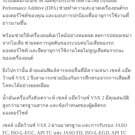
ระบบผสมก่อนเข้าหัวฉีดทุกประเภท เทคโนโลยี Dynamic
Performance Additive (DPA) ช่วยทำความสะอาดเครื่องยนต์รถ
มอเตอร์ไซค์ของคุณ และมอบการปกป้องเพื่ออายุการใช้งานที่
ยาวนานขึ้น
พร้อมช่วยให้เครื่องยนต์เผาไหม้อย่างหมดจด ลดการปล่อยเขม่า
จากไอเสีย ช่วยลดการอุดตันของระบบท่อไอเสียของรถ
มอเตอร์ไซค์ และยืดอายุการใช้งานโดยไม่สูญเสียสมรรถนะ
ของเครื่องยนต์
ยิ่งไปกว่านั้น ด้วยแผ่นฟิมล์สารหล่อลื่นที่มีความหนา เชลล์ แอ๊ด
ว้านซ์ VSX 2 จึงสามารถช่วยป้องกันการสึกหรอจากการเสียดสี
โลหะได้อย่างยอดเยี่ยม
น้ำมันเครื่องกึ่งสังเคราะห์ เชลล์ แอ๊ดว้านซ์ VSX 2 มีคุณสมบัติ
สูงกว่ามาตรฐานสากล และข้อกำหนดของผู้ผลิตรถ
มอเตอร์ไซค์
เชลล์ แอ๊ดว้านซ์ VSX 2 ผ่านมาตรฐาน และการรับรอง: JASO
FC, ISO-L-EGC, API TC และ JASO FD, ISO-L-EGD, API TC